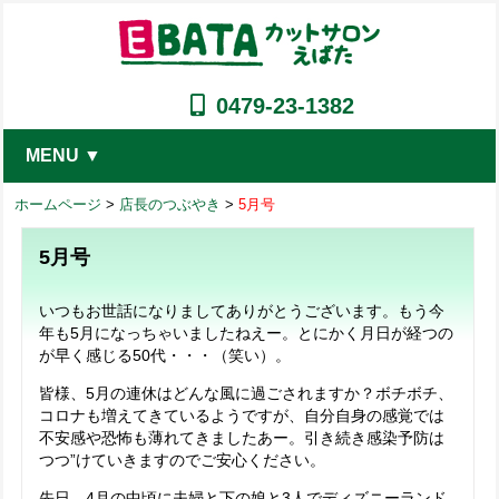
0479-23-1382
MENU ▼
ホームページ
>
店長のつぶやき
>
5月号
5月号
いつもお世話になりましてありがとうございます。もう今
年も5月になっちゃいましたねえー。とにかく月日が経つの
が早く感じる50代・・・（笑い）。
皆様、5月の連休はどんな風に過ごされますか？ボチボチ、
コロナも増えてきているようですが、自分自身の感覚では
不安感や恐怖も薄れてきましたあー。引き続き感染予防は
つつ”けていきますのでご安心ください。
先日、4月の中頃に夫婦と下の娘と3人でディズニーランド