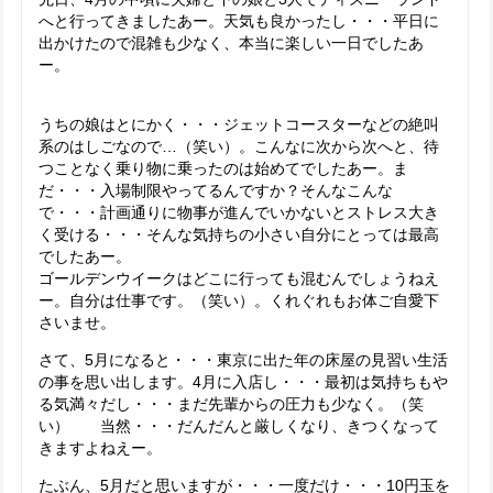
へと行ってきましたあー。天気も良かったし・・・平日に
出かけたので混雑も少なく、本当に楽しい一日でしたあ
ー。
うちの娘はとにかく・・・ジェットコースターなどの絶叫
系のはしごなので…（笑い）。こんなに次から次へと、待
つことなく乗り物に乗ったのは始めてでしたあー。ま
だ・・・入場制限やってるんですか？そんなこんな
で・・・計画通りに物事が進んでいかないとストレス大き
く受ける・・・そんな気持ちの小さい自分にとっては最高
でしたあー。
ゴールデンウイークはどこに行っても混むんでしょうねえ
ー。自分は仕事です。（笑い）。くれぐれもお体ご自愛下
さいませ。
さて、5月になると・・・東京に出た年の床屋の見習い生活
の事を思い出します。4月に入店し・・・最初は気持ちもや
る気満々だし・・・まだ先輩からの圧力も少なく。（笑
い） 当然・・・だんだんと厳しくなり、きつくなって
きますよねえー。
たぶん、5月だと思いますが・・・一度だけ・・・10円玉を