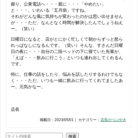
握り、公衆電話へ・・・親に・・・「やめたい」
と・・・。いわいる「五月病」ですね。
それがどんな風に気持ちが変わったのかは思い出せません
が・・・ただ、なんとなく時間が解決したんでしょうねえ
ー。（笑い）
日曜日になると、店がとにかく忙しくて朝からずっと怒ら
れっぱなしになるんです。（笑い）そんな、すさんだ日曜
日の夜に・・・自分の二段ベッドの下に寝ていた先輩が、
「えば・・・飲みに行こう」といつも連れ出してくれるん
です。
特に、仕事の話をしたり、悩みを話したりするわけでもな
く・・・ただ、いつも一緒に飲みに行ってくれてましたあ
ー。元気かなー。
店長
掲載日：2023/05/01｜ カテゴリー：
店長のつぶやき
検索
検索