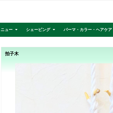
メニュー
シェービング
パーマ・カラー・ヘアケア
ギュラーコース
ディースカット
皮スッキリコース
サッパリコース
楽コース
皮殺菌コース
メンズシェービング
レディースシェービング
拍子木