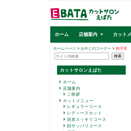
ホーム
店舗案内
カット
ホームページ
>
おやじのコーナー
>
拍子木
ご挨拶
レ
レ
頭
顔
極
頭
検索
検索
カットサロンえばた
ホーム
店舗案内
ご挨拶
カットメニュー
レギュラーコース
レディースカット
頭皮スッキリコース
顔サッパリコース